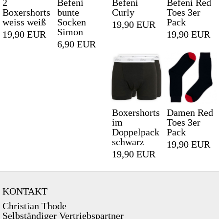
2
Befeni
Befeni
Befeni Red
Boxershorts
bunte
Curly
Toes 3er
weiss weiß
Socken
Pack
19,90 EUR
Simon
19,90 EUR
19,90 EUR
6,90 EUR
Boxershorts
Damen Red
im
Toes 3er
Doppelpack
Pack
schwarz
19,90 EUR
19,90 EUR
KONTAKT
Christian Thode
Selbständiger Vertriebspartner